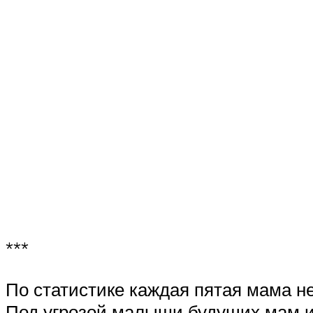
***
По статистике каждая пятая мама н
Под угрозой малыши будущих мам из