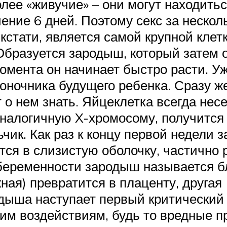
ее «живучие» – они могут находить
ение 6 дней. Поэтому секс за нескол
кстати, является самой крупной клет
Образуется зародыш, который затем о
 момента он начинает быстро расти. 
воночника будущего ребенка. Сразу ж
 о нем знать. Яйцеклетка всегда нес
аналогичную X-хромосому, получится
ьчик. Как раз к концу первой недели 
тся в слизистую оболочку, частично 
 беременности зародыш называется б
ная) превратится в плаценту, другая 
дыша наступает первый критический 
м воздействиям, будь то вредные пр