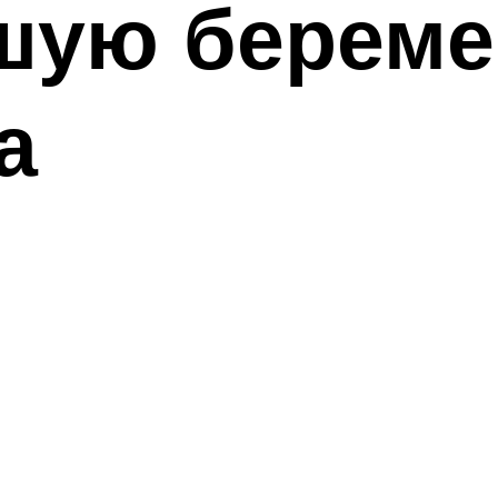
шую береме
а