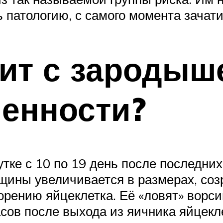
патологию, с самого момента зачати
ит с зародыш
енности?
жутке с 10 по 19 день после последн
щины увеличивается в размерах, созр
орению яйцеклетка. Её «ловят» ворси
сов после выхода из яичника яйцекл