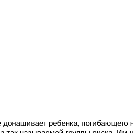
е донашивает ребенка, погибающего н
 так называемой группы риска. Им 