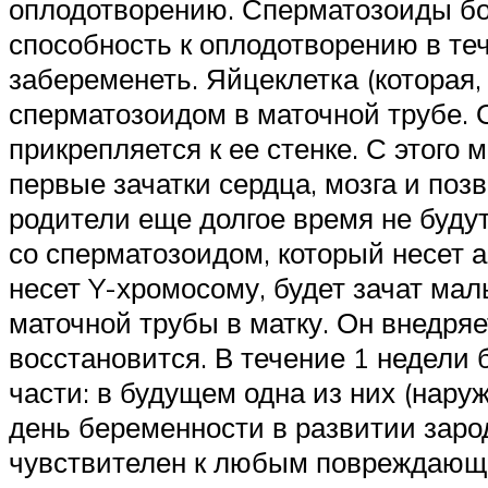
оплодотворению. Сперматозоиды бол
способность к оплодотворению в теч
забеременеть. Яйцеклетка (которая, 
сперматозоидом в маточной трубе. 
прикрепляется к ее стенке. С этого
первые зачатки сердца, мозга и поз
родители еще долгое время не будут
со сперматозоидом, который несет 
несет Y-хромосому, будет зачат мал
маточной трубы в матку. Он внедряе
восстановится. В течение 1 недели
части: в будущем одна из них (наруж
день беременности в развитии заро
чувствителен к любым повреждающи