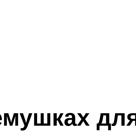
емушках дл