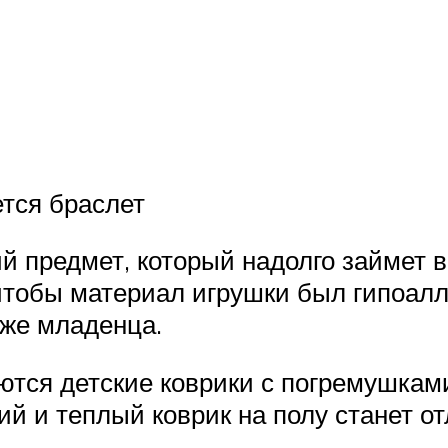
тся браслет
ий предмет, который надолго займет
 чтобы материал игрушки был гипоал
же младенца.
ся детские коврики с погремушками
кий и теплый коврик на полу станет 