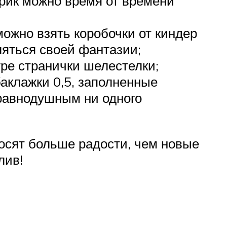
арик можно время от времени
можно взять коробочки от киндер
яться своей фантазии;
ре странички шелестелки;
аклажки 0,5, заполненные
 равнодушным ни одного
осят больше радости, чем новые
лив!