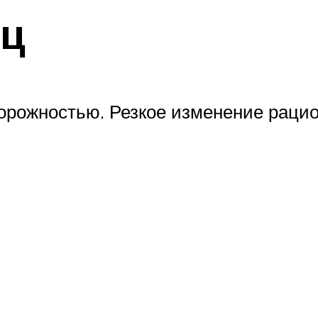
яц
торожностью. Резкое изменение рацио