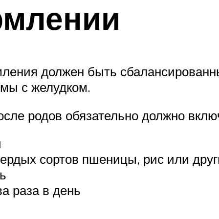
рмлении
ления должен быть сбалансированным
емы с желудком.
сле родов обязательно должно вклю
й
вердых сортов пшеницы, рис или дру
ь
а раза в день