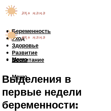
Беременность
Уход
Здоровье
Развитие
Меню
Воспитание
Выделения в
Меню
первые недели
беременности: