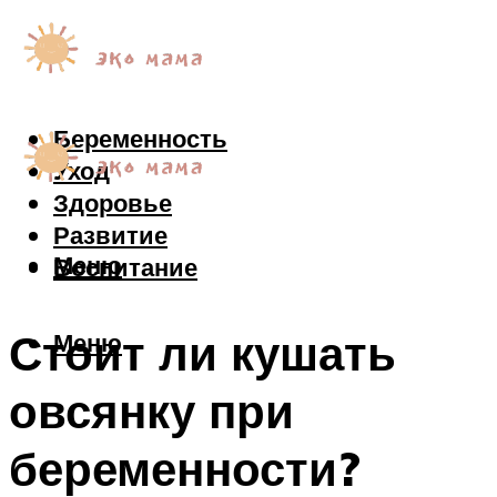
Беременность
Уход
Здоровье
Развитие
Меню
Воспитание
Стоит ли кушать
Меню
овсянку при
беременности?