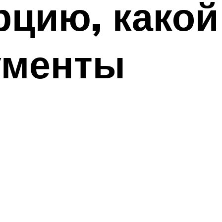
рцию, какой
ументы