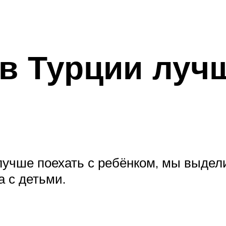
 в Турции луч
и лучше поехать с ребёнком, мы выде
 с детьми.