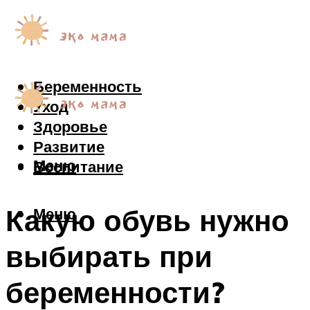
Беременность
Уход
Здоровье
Развитие
Меню
Воспитание
Какую обувь нужно
Меню
выбирать при
беременности?