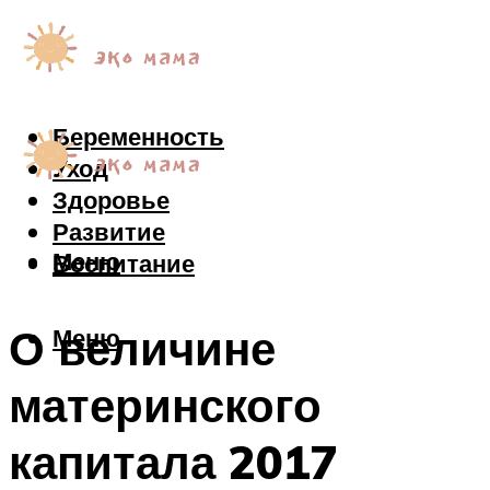
Беременность
Уход
Здоровье
Развитие
Меню
Воспитание
О величине
Меню
материнского
капитала 2017