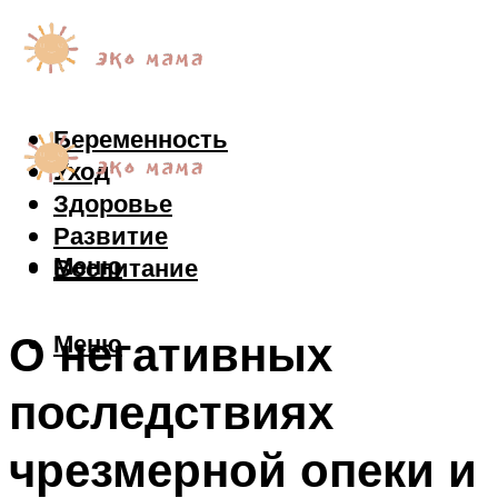
Беременность
Уход
Здоровье
Развитие
Меню
Воспитание
О негативных
Меню
последствиях
чрезмерной опеки и