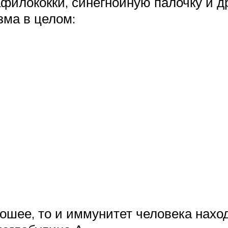
филококки, синегнойную палочку и 
зма в целом:
шее, то и иммунитет человека наход