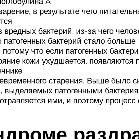
ноглобулина А
арение, в результате чего питатель
тся
 вредных бактерий, из-за чего челов
о патогенных бактерий стало больше
 потому что если патогенных бактер
ояние кожи ухудшается, появляются 
ечнике
евременного старения. Выше было ск
, выделяемых патогенными бактерия
 отравляется ими, и поэтому процесс
ндроме раздр