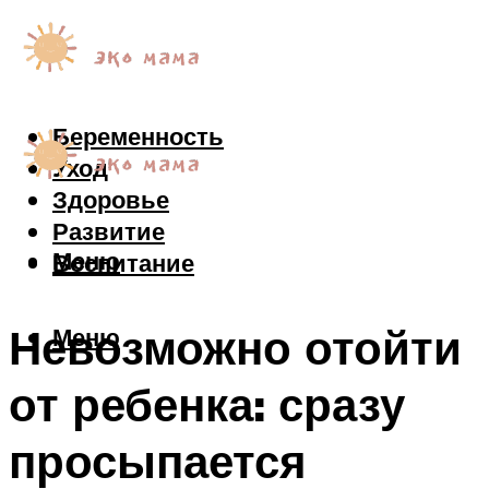
Беременность
Уход
Здоровье
Развитие
Меню
Воспитание
Невозможно отойти
Меню
от ребенка: сразу
просыпается