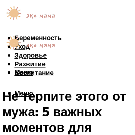
Беременность
Уход
Здоровье
Развитие
Меню
Воспитание
Не терпите этого от
Меню
мужа: 5 важных
моментов для