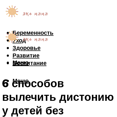
Беременность
Уход
Здоровье
Развитие
Меню
Воспитание
6 способов
Меню
вылечить дистонию
у детей без