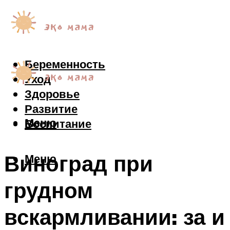
Беременность
Уход
Здоровье
Развитие
Меню
Воспитание
Виноград при
Меню
грудном
вскармливании: за и