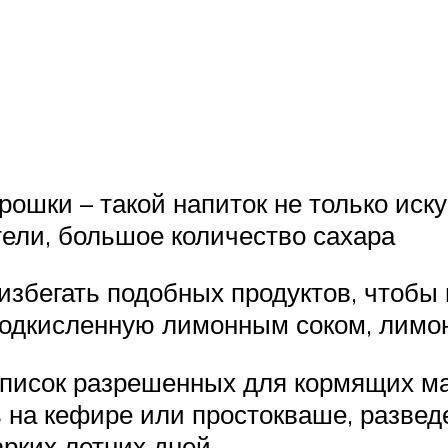
рошки – такой напиток не только иску
тели, большое количество сахара
збегать подобных продуктов, чтобы
 подкисленную лимонным соком, лимо
список разрешенных для кормящих м
на кефире или простокваше, развед
рких летних дней.