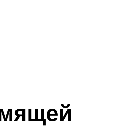
рмящей