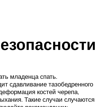
езопасности
ать младенца спать.
дит сдавливание тазобедренного
 деформация костей черепа,
дыхания. Такие случаи случаются
блюдайте рекомендации: