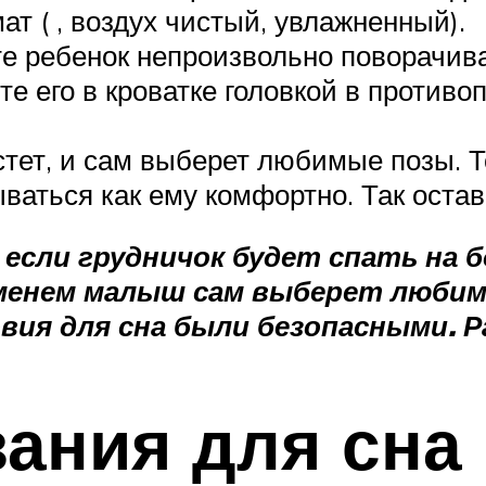
т ( , воздух чистый, увлажненный).
е ребенок непроизвольно поворачива
е его в кроватке головкой в противо
ет, и сам выберет любимые позы. То
ваться как ему комфортно. Так остав
е если грудничок будет спать на 
еменем малыш сам выберет люби
вия для сна были безопасными. Р
ания для сна 