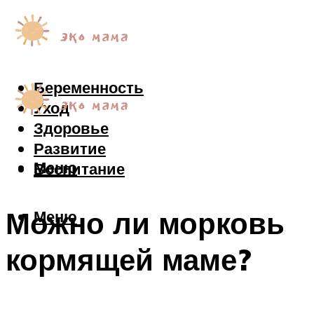
Беременность
Уход
Здоровье
Развитие
Меню
Воспитание
Можно ли морковь
Меню
кормящей маме?