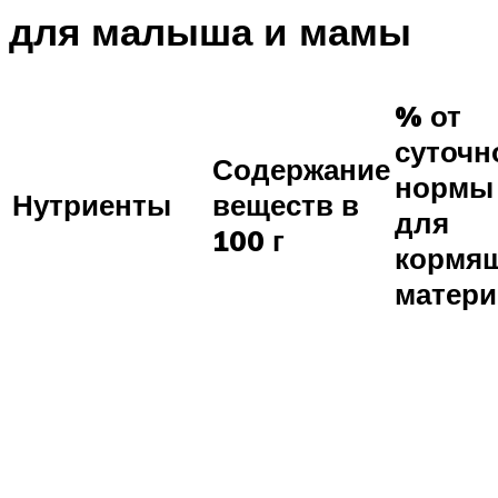
для малыша и мамы
% от
суточн
Содержание
нормы
Нутриенты
веществ в
для
100 г
кормя
матери