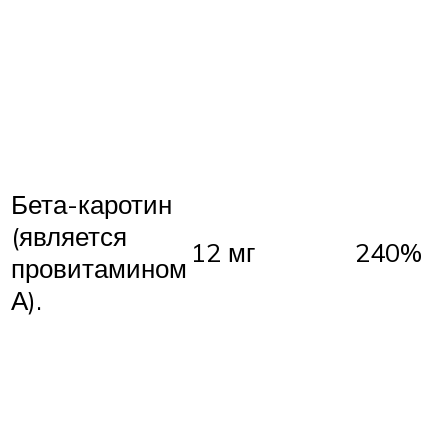
Бета-каротин
(является
12 мг
240%
провитамином
А).