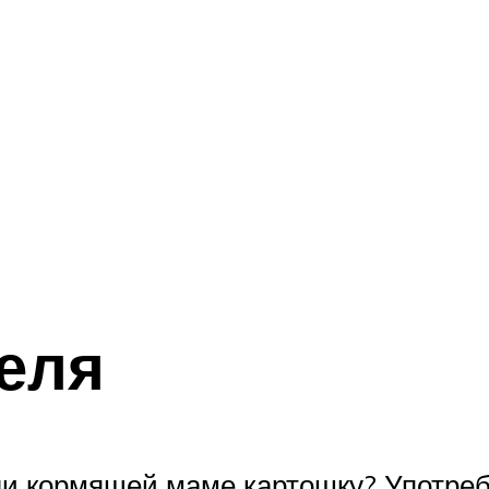
еля
ли кормящей маме картошку? Употреб