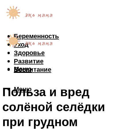
Беременность
Уход
Здоровье
Развитие
Меню
Воспитание
Польза и вред
Меню
солёной селёдки
при грудном