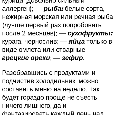
курица (довольно сильный
аллерген); —
рыба:
белые сорта,
нежирная морская или речная рыба
(лучше первый раз попробовать
после 2 месяцев); —
сухофрукты:
курага, чернослив; —
яйца
только в
виде омлета или отварные; —
грецкие орехи
; —
зефир
.
Разобравшись с продуктами и
подчистив холодильник, можно
составить меню на неделю. Так
будет гораздо проще не съесть
ничего лишнего, да и
фантазировать каждый день над