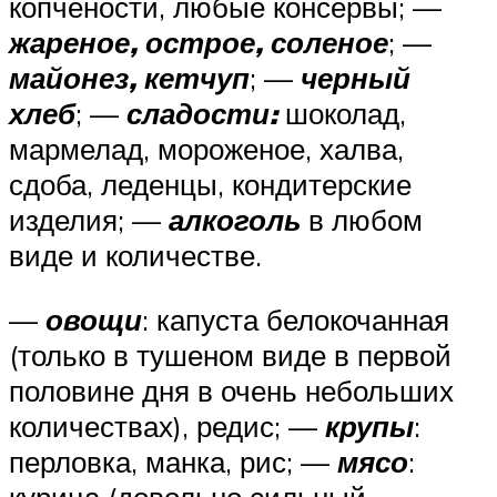
копчености, любые консервы; —
жареное, острое, соленое
; —
майонез, кетчуп
; —
черный
хлеб
; —
сладости:
шоколад,
мармелад, мороженое, халва,
сдоба, леденцы, кондитерские
изделия; —
алкоголь
в любом
виде и количестве.
—
овощи
: капуста белокочанная
(только в тушеном виде в первой
половине дня в очень небольших
количествах), редис; —
крупы
:
перловка, манка, рис; —
мясо
: