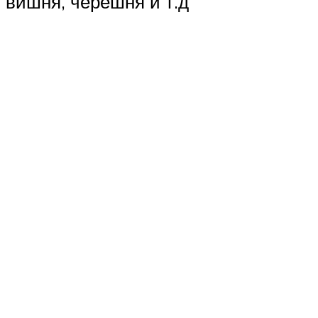
вишня, черешня и т.д