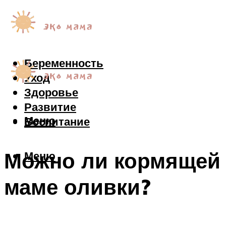
Беременность
Уход
Здоровье
Развитие
Меню
Воспитание
Можно ли кормящей
Меню
маме оливки?