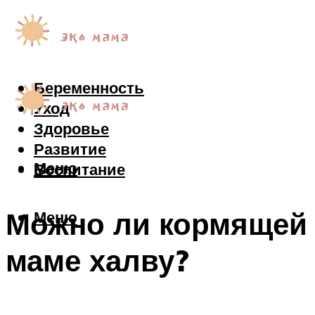
Беременность
Уход
Здоровье
Развитие
Меню
Воспитание
Можно ли кормящей
Меню
маме халву?