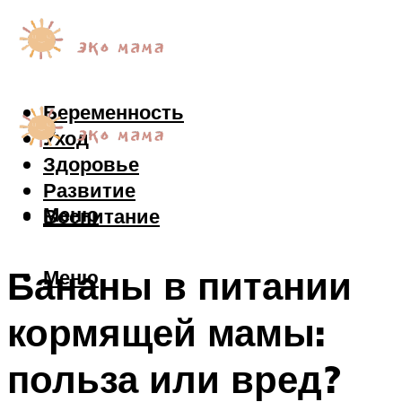
Беременность
Уход
Здоровье
Развитие
Меню
Воспитание
Бананы в питании
Меню
кормящей мамы:
польза или вред?