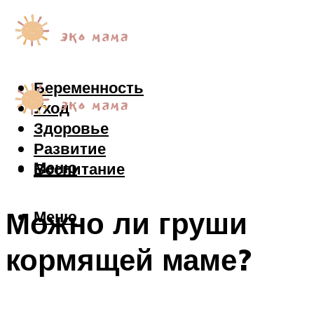
Беременность
Уход
Здоровье
Развитие
Меню
Воспитание
Можно ли груши
Меню
кормящей маме?