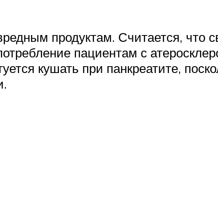
вредным продуктам. Считается, что с
потребление пациентам с атеросклер
етуется кушать при панкреатите, поск
и.