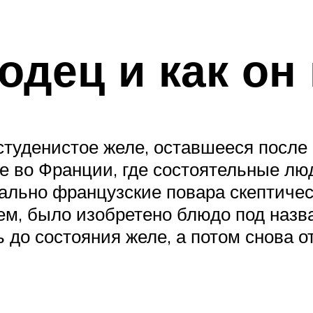
лодец и как он
студенистое желе, оставшееся после 
е во Франции, где состоятельные лю
ально французские повара скептичес
ем, было изобретено блюдо под назв
до состояния желе, а потом снова от