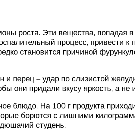
оны роста. Эти вещества, попадая в
воспалительный процесс, привести к 
редко становится причиной фурункул
ен и перец – удар по слизистой желуд
бы они придали вкусу яркость, а не 
ое блюдо. На 100 г продукта приход
торые борются с лишними килограмм
ндюшачий студень.