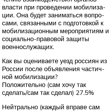
вла­сти при про­ве­де­нии моби­ли­за­
ции. Она будет зани­мать­ся вопро­
са­ми, свя­зан­ны­ми с под­го­тов­кой к
моби­ли­за­ци­он­ным меро­при­я­ти­ям и
соци­аль­но-пра­во­вой защи­ты
военнослужащих.
Как вы оце­ни­ва­е­те уезд рос­си­ян из
Рос­сии после объ­яв­ле­ния частич­
ной мобилизации?
Поло­жи­тель­но (сам хочу так
сделать/сам так сделал) 27.5%
Ней­траль­но (каж­дый впра­ве сам