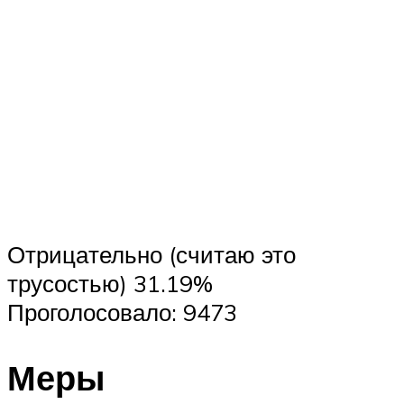
Отри­ца­тель­но (счи­таю это
трусостью) 31.19%
Про­го­ло­со­ва­ло: 9473
Меры