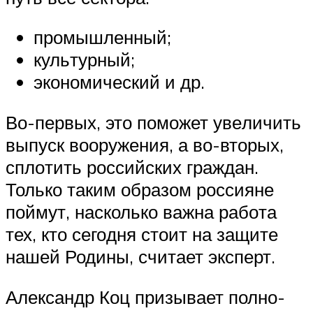
про­мыш­лен­ный;
куль­тур­ный;
эко­но­ми­че­ский и др.
Во-пер­вых, это помо­жет уве­ли­чить
выпуск воору­же­ния, а во-вто­рых,
спло­тить рос­сий­ских граж­дан.
Толь­ко таким обра­зом рос­си­яне
пой­мут, насколь­ко важ­на рабо­та
тех, кто сего­дня сто­ит на защи­те
нашей Роди­ны, счи­та­ет эксперт.
Алек­сандр Коц при­зы­ва­ет пол­но­