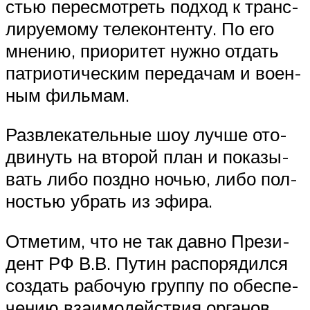
стью пере­смот­реть под­ход к транс­
ли­ру­е­мо­му теле­кон­тен­ту. По его
мне­нию, при­о­ри­тет нуж­но отдать
пат­ри­о­ти­че­ским пере­да­чам и воен­
ным фильмам.
Раз­вле­ка­тель­ные шоу луч­ше ото­
дви­нуть на вто­рой план и пока­зы­
вать либо позд­но ночью, либо пол­
но­стью убрать из эфира.
Отме­тим, что не так дав­но Пре­зи­
дент РФ В.В. Путин рас­по­ря­дил­ся
создать рабо­чую груп­пу по обес­пе­
че­нию вза­и­мо­дей­ствия орга­нов