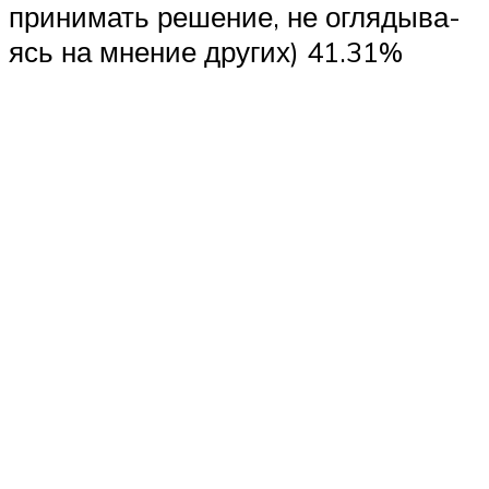
при­ни­мать реше­ние, не огля­ды­ва­
ясь на мне­ние других) 41.31%