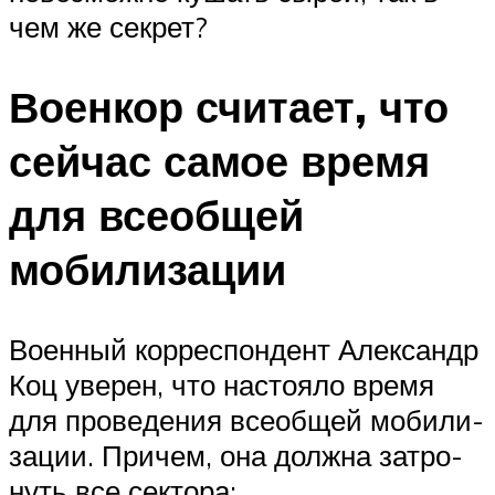
чем же секрет?
Воен­кор счи­та­ет, что
сей­час самое вре­мя
для все­об­щей
мобилизации
Воен­ный кор­ре­спон­дент Алек­сандр
Коц уве­рен, что насто­я­ло вре­мя
для про­ве­де­ния все­об­щей моби­ли­
за­ции. При­чем, она долж­на затро­
нуть все сектора: