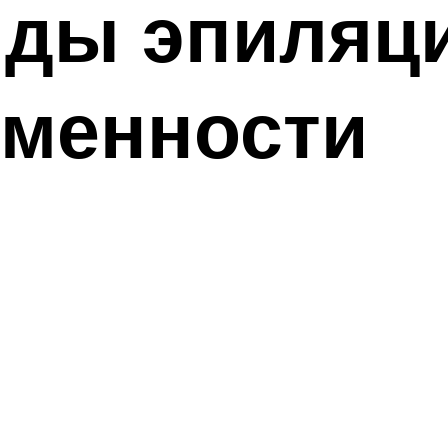
иды эпиляц
еменности