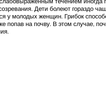
слабовыраженным течением иногда п
созревания. Дети болеют гораздо ча
я у молодых женщин. Грибок способ
е попав на почву. В этом случае, по
ия.