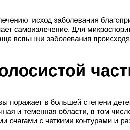
ечению, исход заболевания благоприя
пает самоизлечение. Для микроспории
аще вспышки заболевания происходят
олосистой част
вы поражает в большей степени дете
чная и теменная области, в том чис
и очагами с четкими контурами и ра