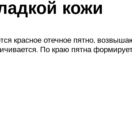
ладкой кожи
ется красное отечное пятно, возвыша
еличивается. По краю пятна формиру