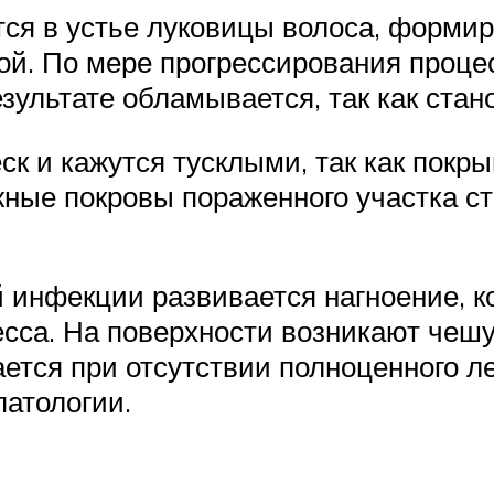
ется в устье луковицы волоса, форми
й. По мере прогрессирования проце
зультате обламывается, так как стан
к и кажутся тусклыми, так как покр
жные покровы пораженного участка с
инфекции развивается нагноение, к
сса. На поверхности возникают чешу
ается при отсутствии полноценного 
атологии.