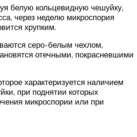
руя белую кольцевидную чешуйку,
сса, через неделю микроспория
овится хрупким.
ываются серо-белым чехлом,
тановятся отечными, покрасневшими
оторое характеризуется наличием
йки, при поднятии которых
лечения микроспории или при