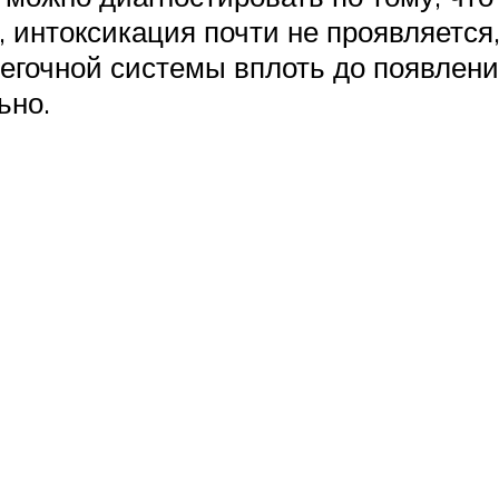
о, интоксикация почти не проявляетс
легочной системы вплоть до появлен
ьно.