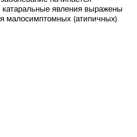
я, катаральные явления выражены
ия малосимптомных (атипичных)