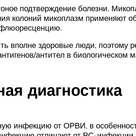
атоное подтверждение болезни. Мико
ения колоний мико­плазм применяют 
офлюоресценцию.
ть вполне здоровые люди, поэтому р
антигенов/антител в биологическом м
ая диагностика
ую инфекцию от ОРВИ, в особенности
инфекцию отличают от РС-инфекции, 