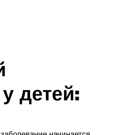
й
у детей:
 заболевание начинается