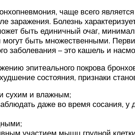
ронхопневмония, чаще всего являет
сле заражения. Болезнь характеризу
 может быть единичный очаг, минимал
 могут быть множественными. Перв
го заболевания – это кашель и насмо
жению эпитеального покрова бронхов,
 ухудшение состояния, признаки стан
и сухим и влажным;
наблюдать даже во время сосания, у 
дными;
явным участием мышц грудной клетки