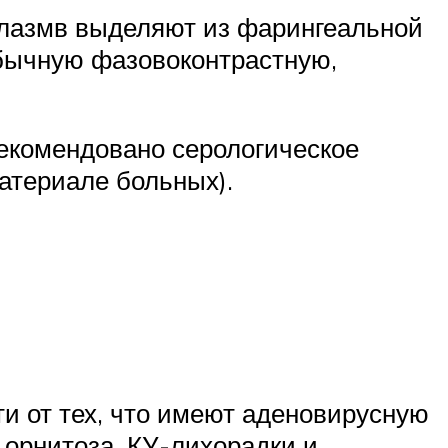
плазмв выделяют из фарингеальной
обычную фазовоконтрастную,
екомендовано серологическое
атериале больных).
 от тех, что имеют аденовирусную
орнитоза, КУ-лихорадки и