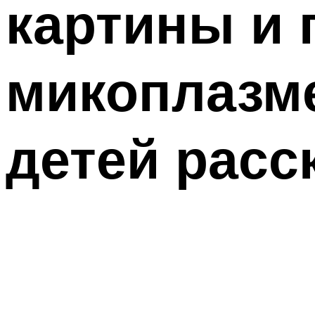
картины и 
микоплазм
детей расс