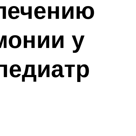
 лечению
монии у
педиатр