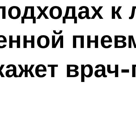
подходах к
енной пнев
кажет врач-