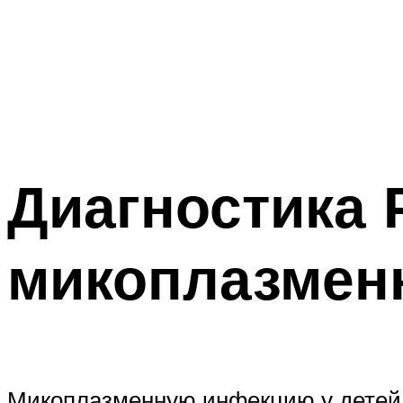
Диагностика 
микоплазменн
Микоплазменную инфекцию у детей 