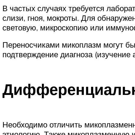
В частых случаях требуется лабор
слизи, гноя, мокроты. Для обнаруж
световую, микроскопию или иммун
Переносчиками микоплазм могут бы
подтверждение диагноза (изучение 
Дифференциальн
Необходимо отличить микоплазменн
этиологию. Также микоплазменную 