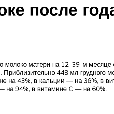
оке после год
то молоко матери на 12–39-м месяце
. Приблизительно 448 мл грудного м
не на 43%, в кальции — на 36%, в в
— на 94%, в витамине C — на 60%.