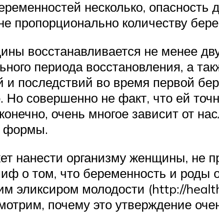
еременностей несколько, опасность д
 не пропорционально количеству бере
ины восстанавливается не менее дв
ьного периода восстановления, а та
й и последствий во время первой бе
 Но совершенно не факт, что ей точн
онечно, очень многое зависит от нас
й формы.
т нанести организму женщины, не при
миф о том, что беременность и роды
м эликсиром молодости (http://healt
мотрим, почему это утверждение очен