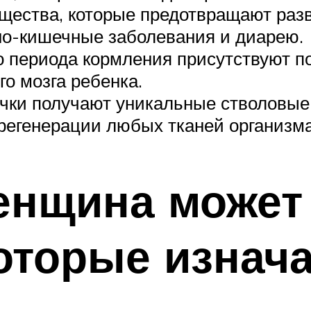
щества, которые предотвращают раз
о-кишечные заболевания и диарею.
го периода кормления присутствуют
о мозга ребенка.
чки получают уникальные стволовые 
 регенерации любых тканей организма
енщина может
оторые изнач