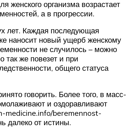
ля женского организма возрастает
менностей, а в прогрессии.
ух лет. Каждая последующая
кже наносит новый ущерб женскому
ременности не случилось – можно
о так же повезет и при
ледственности, общего статуса
нято говорить. Более того, в масс-
 омолаживают и оздоравливают
h-medicine.info/beremennost-
ь далеко от истины.