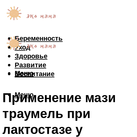
Беременность
Уход
Здоровье
Развитие
Меню
Воспитание
Применение мази
Меню
траумель при
лактостазе у