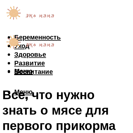
Беременность
Уход
Здоровье
Развитие
Меню
Воспитание
Все, что нужно
Меню
знать о мясе для
первого прикорма