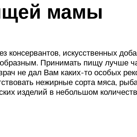
ящей мамы
з консервантов, искусственных добав
бразным. Принимать пищу лучше част
врач не дал Вам каких-то особых ре
ствовать нежирные сорта мяса, рыба
рских изделий в небольшом количеств