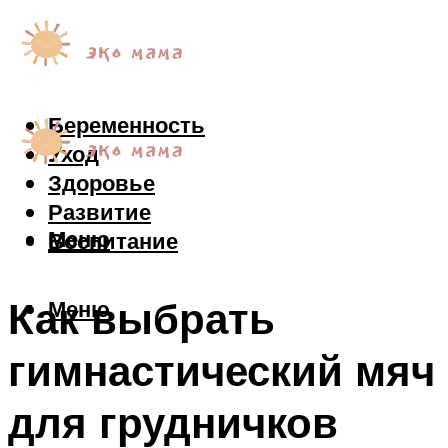
Беременность
Уход
Здоровье
Развитие
Меню
Воспитание
Как выбрать
Меню
гимнастический мяч
для грудничков