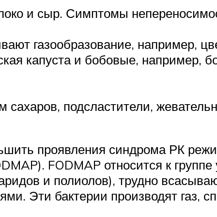
локо и сыр. Симптомы непереносимос
вают газообразование, например, цве
ская капуста и бобовые, например, б
 сахаров, подсластители, жевательн
ньшить проявления синдрома РК режи
MAP). FODMAP относится к группе у
харидов и полиолов), трудно всасыва
ми. Эти бактерии производят газ, 