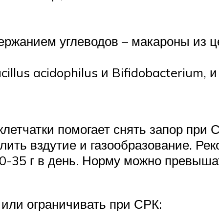
ержанием углеводов – макароны из 
llus acidophilus и Bifidobacterium, и
етчатки помогает снять запор при С
лить вздутие и газообразование. Ре
20-35 г в день. Норму можно превыша
 или ограничивать при СРК: