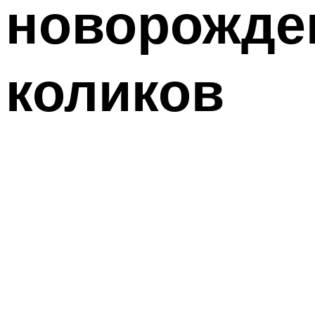
новорожден
коликов