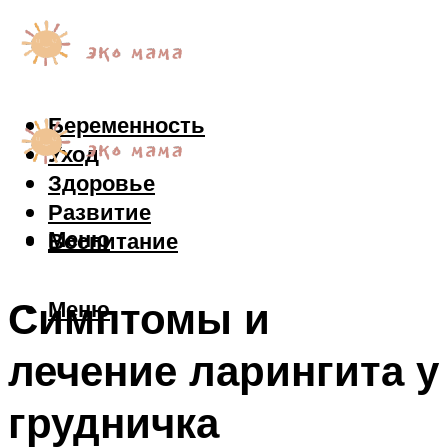
Беременность
Уход
Здоровье
Развитие
Меню
Воспитание
Симптомы и
Меню
лечение ларингита у
грудничка