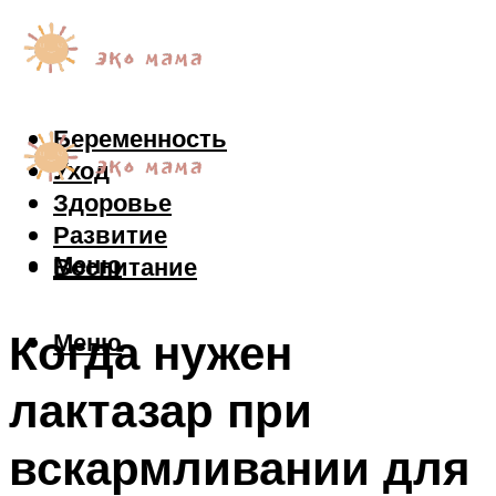
Беременность
Уход
Здоровье
Развитие
Меню
Воспитание
Когда нужен
Меню
лактазар при
вскармливании для