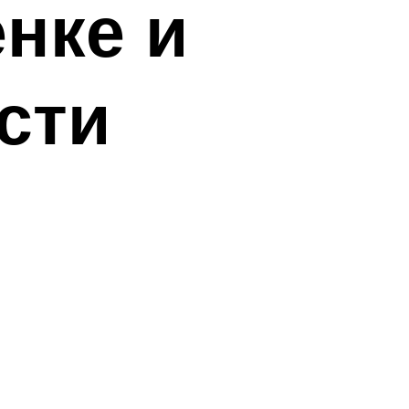
енке и
сти