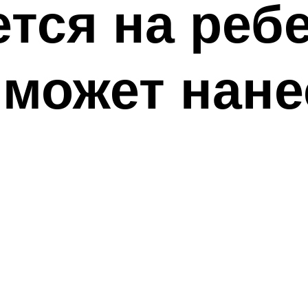
ется на реб
 может нане