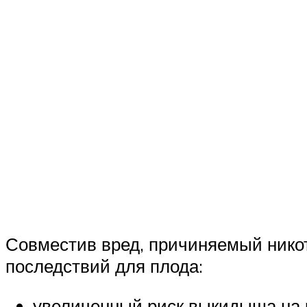
Совместив вред, причиняемый нико
последствий для плода:
увеличенный риск выкидыша на 