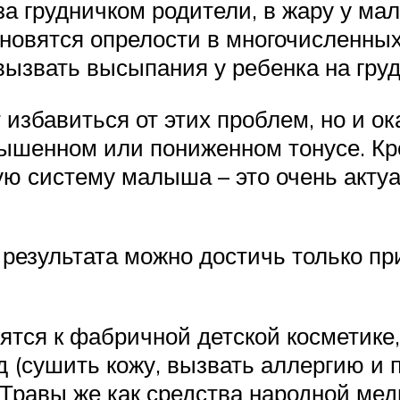
за грудничком родители, в жару у ма
новятся опрелости в многочисленных
ызвать высыпания у ребенка на гру
 избавиться от этих проблем, но и 
шенном или пониженном тонусе. Кром
ю систему малыша – это очень акту
 результата можно достичь только пр
ятся к фабричной детской косметике,
д (сушить кожу, вызвать аллергию и п
Травы же как средства народной ме