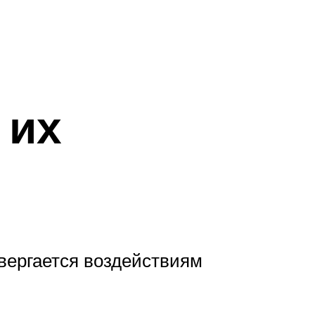
 их
двергается воздействиям