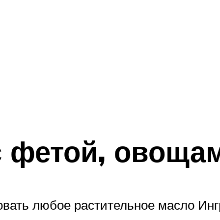
с фетой, овоща
овать любое растительное масло Инг