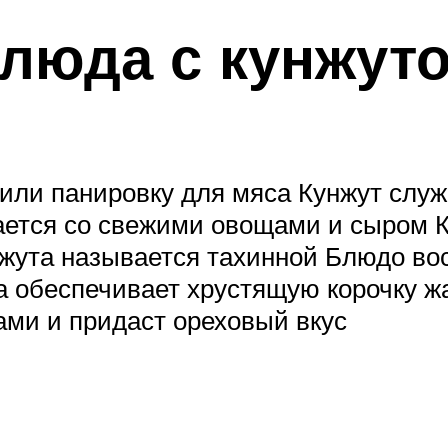
блюда с кунжут
или панировку для мяса Кунжут служ
ается со свежими овощами и сыром 
жута называется тахинной Блюдо вос
та обеспечивает хрустящую корочку 
ами и придаст ореховый вкус