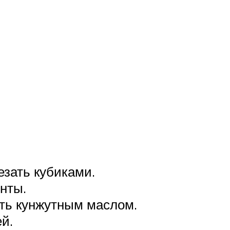
зать кубиками.
нты.
ть кунжутным маслом.
й.