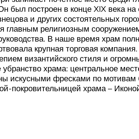
н был построен в конце XIX века на
цова и других состоятельных горож
я главным религиозным сооружением г
 руководства. В наше время храм полн
ертвовала крупная торговая компания
пием византийского стиля и огромн
 убранство храма: центральное мест
ены искусными фресками по мотивам б
ой-покровительницей храма – Иконо