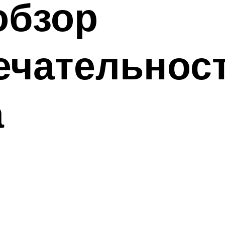
обзор
чательност
а