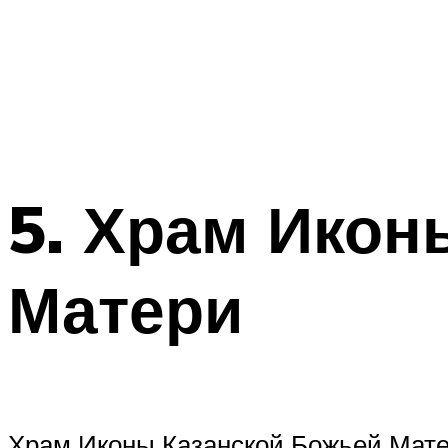
5. Храм Икон
Матери
Храм Иконы Казанской Божьей Мате