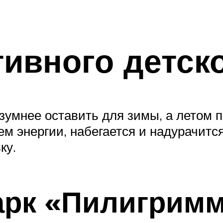
тивного детск
умнее оставить для зимы, а летом по
ем энергии, набегается и надурачитс
ку.
арк «Пилигрим