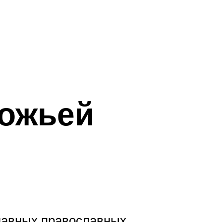
Божьей
лавных православных