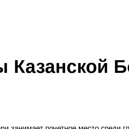
ы Казанской 
ри занимает почетное место среди г