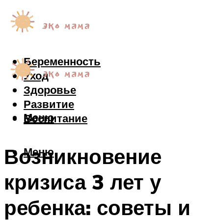
Беременность
Уход
Здоровье
Развитие
Меню
Воспитание
Возникновение
Меню
кризиса 3 лет у
ребенка: советы и