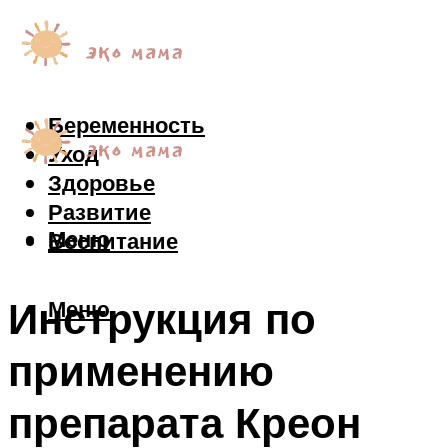
Беременность
Уход
Здоровье
Развитие
Меню
Воспитание
Инструкция по
Меню
применению
препарата Креон