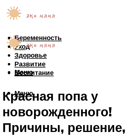
Беременность
Уход
Здоровье
Развитие
Меню
Воспитание
Красная попа у
Меню
новорожденного!
Причины, решение,