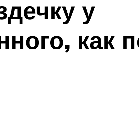
здечку у
ного, как 