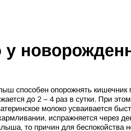
о у новорожден
лыш способен опорожнять кишечник 
жается до 2 – 4 раз в сутки. При это
материнское молоко усваивается быстр
рмливании, испражняется через день
алыша, то причин для беспокойства н