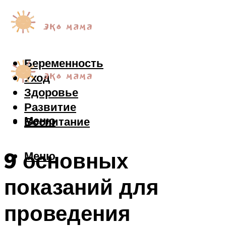
Беременность
Уход
Здоровье
Развитие
Меню
Воспитание
9 основных
Меню
показаний для
проведения