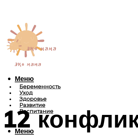
Меню
Беременность
Уход
Здоровье
Развитие
12 конфлик
Воспитание
Меню