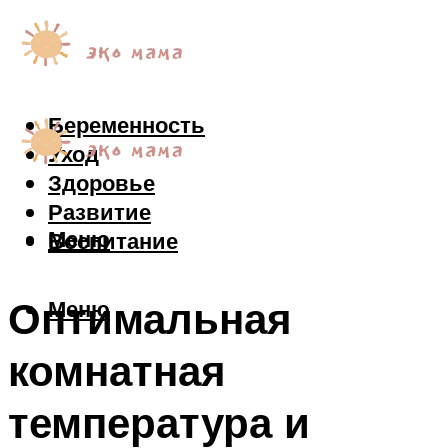
Беременность
Уход
Здоровье
Развитие
Меню
Воспитание
Оптимальная
Меню
комнатная
температура и