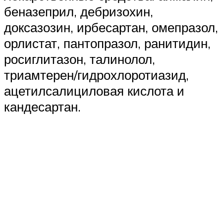
беназеприл, дебризохин,
доксазозин, ирбесартан, омепразол,
орлистат, пантопразол, ранитидин,
росиглитазон, талинолол,
триамтерен/гидрохлоротиазид,
ацетилсалициловая кислота и
кандесартан.