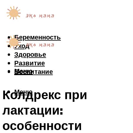
Беременность
Уход
Здоровье
Развитие
Меню
Воспитание
Колдрекс при
Меню
лактации:
особенности