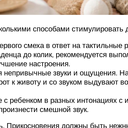
колькими способами стимулировать д
рвого смеха в ответ на тактильные р
денца до колик, рекомендуется выпо
учшение настроения.
я непривычные звуки и ощущения. Нап
от к животу и со звуком выдувают во
 с ребенком в разных интонациях с
произнести смешной звук.
ть. Прикосновения должны быть нежны