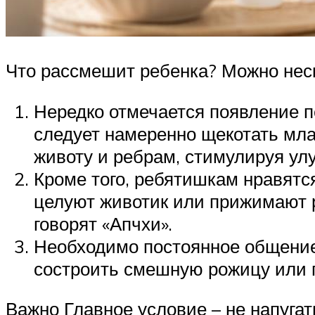
Что рассмешит ребенка? Можно нес
Нередко отмечается появление пе
следует намеренно щекотать мла
животу и ребрам, стимулируя ул
Кроме того, ребятишкам нравятс
целуют животик или прижимают р
говорят «Апчхи».
Необходимо постоянное общение
состроить смешную рожицу или 
Важно Главное условие – не напуга