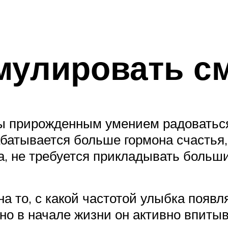
мулировать с
ы прирожденным умением радоватьс
абатывается больше гормона счастья,
, не требуется прикладывать больши
а то, с какой частотой улыбка появ
нно в начале жизни он активно впит